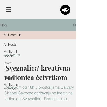
Blog
All Posts
All Posts
Molitveni
Mar 2, 2023
tjedan
Osvrti
'Sveznalica' kreativna
Kampovi
radionica četvrtkom
Najave
Molitvene
Četvrtkom od 18h u prostorijama Calvary
potrebe
Chapel Čakovec održavaju se kreativne
radionice 'Sveznalica'. Radionice su
namijenjene djeci u...